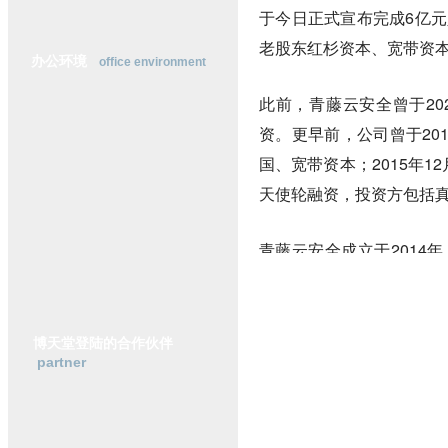
于今日正式宣布完成6亿元
横
动
老股东红杉资本、宽带资
态
办公环境
office environment
行
业
此前，青藤云安全曾于20
研
究
资。更早前，公司曾于20
政
国、宽带资本；2015年1
策
法
天使轮融资，投资方包括
规
青藤云安全成立于201
处。当前公司主要产品包括
台”、“雷火·webshell检测
博天堂登陆的合作伙伴
partner
36氪不久前曾，大致自2
因素，安全项目融资笔数
据安全、云安全等赛道依