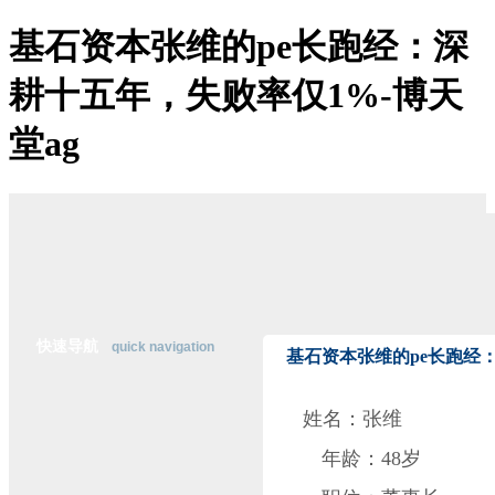
基石资本张维的pe长跑经：深
博天堂ag-博天堂登陆
耕十五年，失败率仅1%-博天
关于博天堂ag
博天堂登陆的简介
堂ag
博天堂登陆的文化
经营理念
组织架构
资质荣誉
董事长致辞
主营业务
公司优势
经典案例
在线招聘
联系博天堂登陆
快速导航
quick navigation
基石资本张维的pe长跑经
行
姓名：张维
业
资
年龄：
48
岁
讯
纵