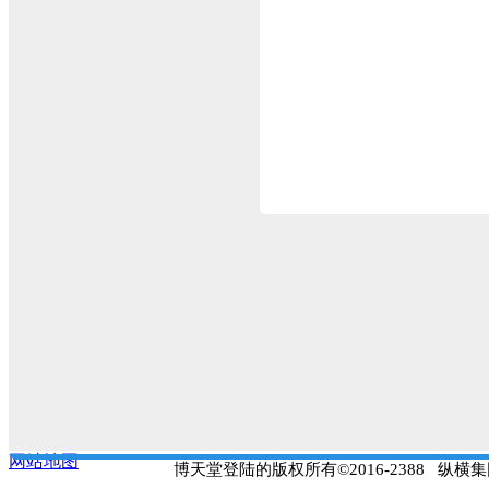
效的有限合伙制正式引
本。
现在回头看张维的
偶然是，中国真正
板，催生一大批创业企
大批高成长的优质民企
的张维敏锐地察觉到了
必然是，基石资本
做
“
投资业务投入本金
”
资本天生的敏锐度，这
劣以及资本市场的退出
基石资本的投资银
充分理解中国政策市的
场的普遍认知，张维带
外地以
“
长跑选手
”
的身
网站地图
博天堂登陆的版权所有©2016-2388 
对此，张维给了精