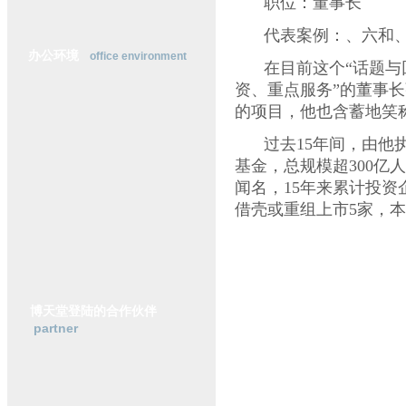
职位：董事长
横
动
代表案例：、六和
态
办公环境
office environment
行
在目前这个
“
话题与
业
资、重点服务
”
的董事长
研
的项目，他也含蓄地笑
究
政
过去
15
年间，由他
策
基金，总规模超
300
亿人
法
规
闻名，
15
年来累计投资
借壳或重组上市
5
家，本
志同道合的伙伴，
2
诸葛亮说：
“
善将者
张维带领的基石资
博天堂登陆的合作伙伴
行部，彼此相识共事至
partner
内第一家券商直投公司
目几乎都是
“
本垒打
”
：
2007
年
6
月，修订后