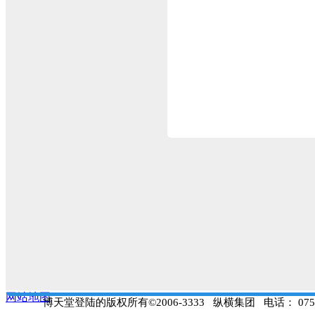
spacex公司分别以42亿
公司原本就有货运飞船，
波音公司的载人飞船与空
【没有逃逸塔，而在飞船外
早在创办特斯拉汽车公司之前
席执行官兼首席技术官。201
开启了太空运载的私人运营时代
射，并成功完成两枚一级
此次将承担载人飞行的spa
本结构不变，依然可以做
改为服务舱。
与一般的载人飞船不同，
板。
神舟飞船和联盟号飞
用，但
龙飞船没有逃逸塔
利用推力把飞船拉离火箭
至于着落方式，龙飞船本来
个降落伞溅落在海面上，
网站地图
博天堂登陆的版权所有©2006-3333 纵横集团 电话： 0755
【“此次是否能按时发射还