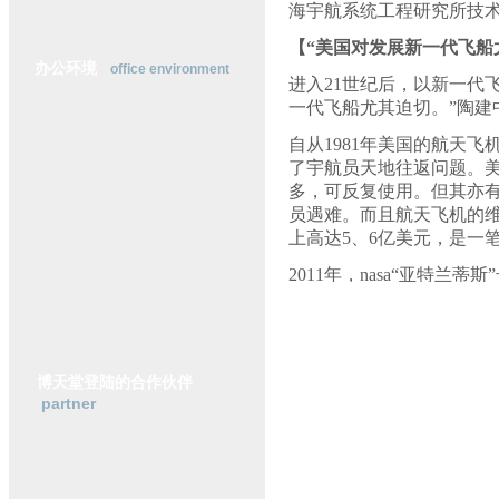
海宇航系统工程研究所技
横
动
【“美国对发展新一代飞船
态
办公环境
office environment
行
进入21世纪后，以新一代
业
一代飞船尤其迫切。”陶建
研
究
自从1981年美国的航天飞
政
了宇航员天地往返问题。美国
策
多，可反复使用。但其亦有
法
员遇难。而且航天飞机的维
规
上高达5、6亿美元，是一
2011年，nasa“亚特
航天飞机最后一次执行任务
没有了交通工具，美国的
于是先后租借了70多次，
联盟号载人飞船，中国有
博天堂登陆的合作伙伴
partner
既不能重复使用，一次也只
搭载4到7名宇航员。
进入21世纪后，美国载人
载人登月、登火星计划，4