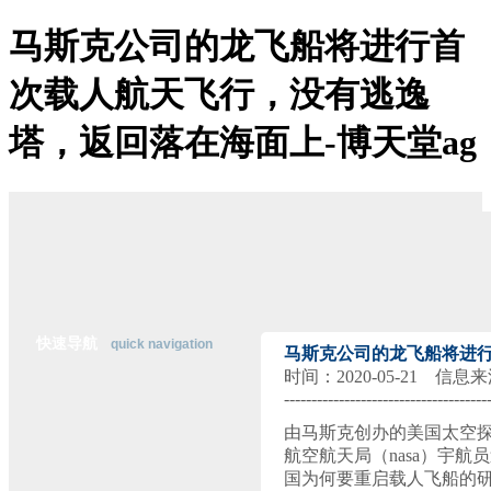
马斯克公司的龙飞船将进行首
博天堂ag-博天堂登陆
次载人航天飞行，没有逃逸
关于博天堂ag
博天堂登陆的简介
塔，返回落在海面上-博天堂ag
博天堂登陆的文化
经营理念
组织架构
资质荣誉
董事长致辞
主营业务
公司优势
经典案例
在线招聘
联系博天堂登陆
快速导航
quick navigation
马斯克公司的龙飞船将进
时间：2020-05-21 信
-------------------------------------
行
业
由马斯克创办的美国太空探索
资
航空航天局（nasa）宇航
讯
国为何要重启载人飞船的研
纵