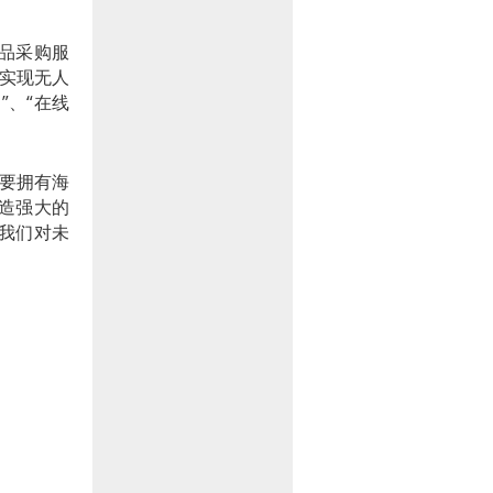
业用品采购服
库实现无人
”、“在线
需要拥有海
造强大的
我们对未
大，腾讯
来将进一
数字化助