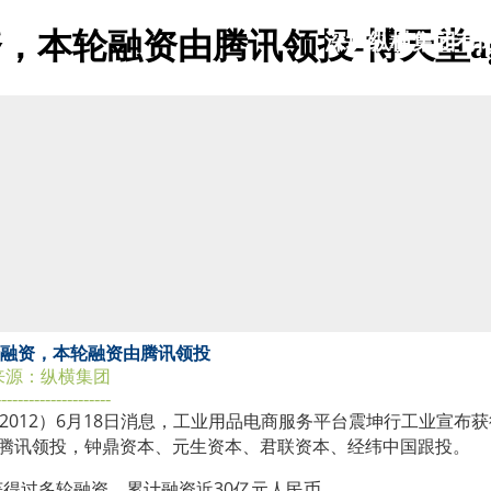
资，本轮融资由腾讯领投-博天堂a
深
圳纵横集团有
shenzhen zongheng group co,ltd
d轮融资，本轮融资由腾讯领投
来源：纵横集团
---------------------
ily2012）6月18日消息，工业用品电商服务平台震坤行
工业
宣布获
由腾讯领投，钟鼎资本、元生资本、君联资本、经纬中国跟投。
得过多轮融资，累计融资近30亿元人民币。