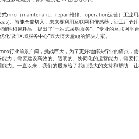
ro（maintenanc
、repair维修、operation运营）工
saas)、智能仓储切入，未来要利用互联网和传感器，让工厂仓
辅料和易耗品，提出了“一站式采购服务”、“专业的互联网平台
优化”及“区域服务中心”五大博天堂ag的解决方案。
mro行业前景广阔，挑战巨大，为了更好地解决行业的痛点，
务能力，需要建设高效的、透明的、协同化的运营能力，需要打
理能力。一直以来，我们的股东给了我们强大的支持和帮助，让
投资管理合伙人李朝晖表示：“工业用品一站式采购及服务市场巨
数字化升级的长期潜力，相信震坤行在出色的管理团队带领下未
力与更优质的客户服务体验。腾讯也希望成为各个产业升级的
创造长期价值。”
.