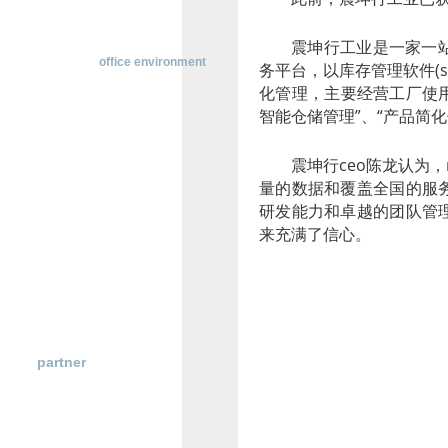
横
动
震坤行工业是一家一站式m
态
办公环境
office environment
务平台，以库存管理软件(
行
化管理，主要经营工厂使用
业
研
智能仓储管理”、“产品简化
究
政
震坤行ceo陈龙认为，
策
量的数据和覆盖全国的服
法
规
研发能力和卓越的团队管
来充满了信心。
本轮融资领投方腾讯
看好该领域供应链整合与
步构建更丰富的供应链能
博天堂登陆的合作伙伴
手，与优秀的企业一起不断
partner
上一篇：
开曼征税风暴：别紧张.....
下一篇：
中国ai芯“觉醒”的......