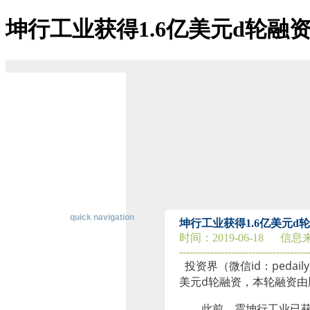
坤行工业​获得1.6亿美元d轮融
博天堂ag-博天堂登陆
关于博天堂ag
博天堂登陆的简介
博天堂登陆的文化
经营理念
组织架构
资质荣誉
董事长致辞
主营业务
公司优势
经典案例
在线招聘
联系博天堂登陆
快速导航
quick navigation
坤行工业​获得1.6亿美元
时间：
2019-06-18
信息
-------------------------------------
行
投资界（微信id：peda
业
美元d轮融资，本轮融资
资
讯
此前，震坤行工业已获
纵