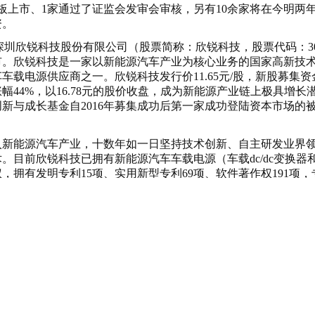
板上市、1家通过了证监会发审会审核，另有10余家将在今明两年申
融资。
息，深圳欣锐科技股份有限公司（股票简称：欣锐科技，股票代码：300
市。欣锐科技是一家以新能源汽车产业为核心业务的国家高新技
载电源供应商之一。欣锐科技发行价11.65元/股，新股募集资金3
幅44%，以16.78元的股价收盘，成为新能源产业链上极具增长
新与成长基金自2016年募集成功后第一家成功登陆资本市场的
入新能源汽车产业，十数年如一日坚持技术创新、自主研发业界
。目前欣锐科技已拥有新能源汽车车载电源（车载dc/dc变换器
，拥有发明专利15项、实用新型专利69项、软件著作权191项，
。
过2，863万股新股，发行后总股本不超过11，451.24万股
源汽车车载电源研发项目，扩建新能源汽车车载电源产业化项目。
开通往更高更远之路的大门。”欣锐科技董事长吴壬华博士在上市
、鼎晖创新与成长基金
合伙人黄静静表示:“我们非常看好新能源
技为代表的技术驱动型企业和细分领域龙头企业。未来, 欣锐科
分享受行业高速向上所带来的红利，有望进一步实现跨越式的发
在产业上下游的战略并购，期待在不久的将来，凭借欣锐科技的
资的专业能力、团队资源，双方能在行业并购、技术整合上进行