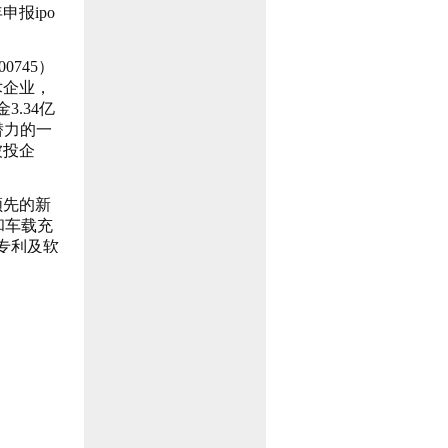
报ipo
745）
术企业，
.34亿
潜力的一
被投企
领先的新
和车载充
专利及软
，此次发行
“欣锐科
仪式上表
汽车未来的
技作为行
展。鼎晖
产业基
更多的合