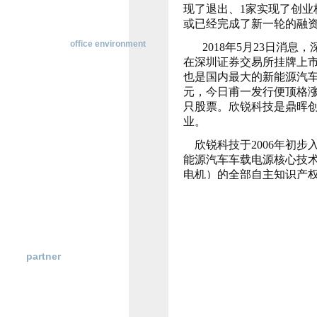
现了退出、1家实现了创业
横
或已经完成了新一轮的
动
态
办公环境
office environment
2018年5月23日消
行
在深圳证券交易所挂牌上
业
也是国内最大的新能源汽车车
研
究
元，今日甫一发行便顶格涨
政
只股票。欣锐科技是鼎晖创
策
业。
法
欣锐科技于2006年初步
规
能源汽车车载电源核心技术
电机）的全部自主知识产权
件著作权数量居行业前列
欣锐科技本次公开发行不超
上市有利于公司扩增新能
技登陆资本市场后，将打
博天堂登陆的合作伙伴
partner
示。鼎晖投资项目负责人
发展大趋势，看好以欣锐科
业领先的企业，将能够充
投资会继续助力欣锐科技
础、技术优势以及鼎晖投