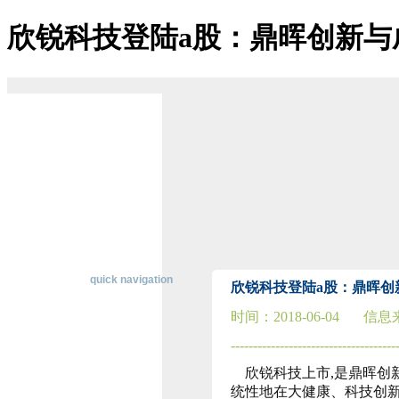
欣锐科技登陆a股：鼎晖创新与
博天堂ag-博天堂登陆
关于博天堂ag
博天堂登陆的简介
博天堂登陆的文化
经营理念
组织架构
资质荣誉
董事长致辞
主营业务
公司优势
经典案例
在线招聘
联系博天堂登陆
快速导航
quick navigation
欣锐科技登陆a股：鼎晖创
时间：2018-06-04
信息
行
业
-------------------------------------
资
欣锐科技上市,是鼎晖创
讯
统性地在大健康、科技创新
纵