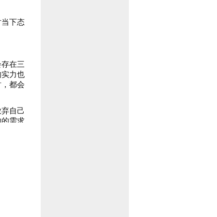
对当下态
会存在三
的实力也
时，都会
放弃自己
购的需求
、团购、
业者看清
提出定