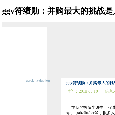
ggv符绩勋：并购最大的挑战是人
博天堂ag-博天堂登陆
关于博天堂ag
博天堂登陆的简介
博天堂登陆的文化
经营理念
组织架构
资质荣誉
董事长致辞
主营业务
公司优势
经典案例
在线招聘
联系博天堂登陆
快速导航
quick navigation
ggv符绩勋：并购最大的挑
时间：
2018-05-10
信息
行
业
-------------------------------------
资
在我的投资生涯中，促
讯
帮、grab和u-ber等
纵