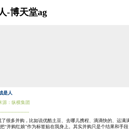
-博天堂ag
深
圳纵横集团有
shenzhen zongheng group co,ltd
战是人
来源：纵横集团
---------------------
成了很多并购，比如说优酷土豆、去哪儿携程、滴滴快的、运满
，很多人把“并购红娘”作为标签贴在我身上。其实并购只是个结果和手