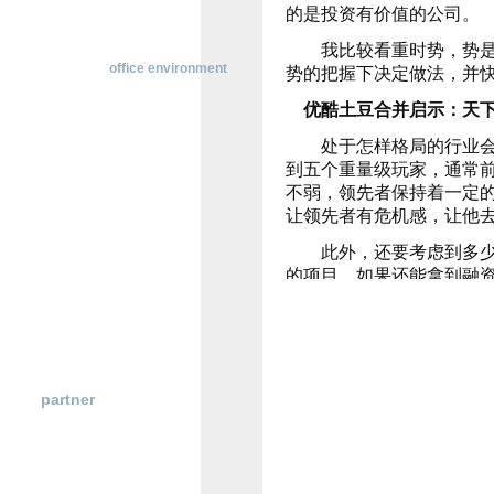
的是投资有价值的公司。
横
动
我比较看重时势，势是一
态
办公环境
office environment
势的把握下决定做法，并
行
业
优酷土豆合并启示：天
研
究
处于怎样格局的行业会发
政
到五个重量级玩家，通常
策
不弱，领先者保持着一定
法
让领先者有危机感，让他
规
此外，还要考虑到多少资
的项目，如果还能拿到融
不同，有些行业是内生性
电商，对资本的需求都比
在促成合并的过程中，投
博天堂登陆的合作伙伴
当下的格局以作出更好的
partner
在双方规模悬殊的并购案
价，并采用股权 现金或全
我做的很多并购案是双