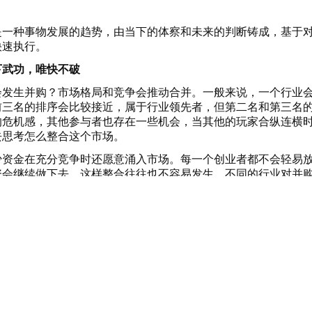
种事物发展的趋势，由当下的体察和未来的判断铸成，基于
快速执行。
下武功，唯快不破
生并购？市场格局和竞争会推动合并。一般来说，一个行业
前三名的排序会比较接近，属于行业领先者，但第二名和第三名
的危机感，其他参与者也存在一些机会，当其他的玩家合纵连横
去思考怎么整合这个市场。
金在充分竞争时还愿意涌入市场。每一个创业者都不会轻易
资会继续做下去，这样整合往往也不容易发生。不同的行业对并
增长，并不需要资金驱动发展，有些业务导向行业，比如说打车
较高。
资人应该对创业者有指导和启发作用，用资本的视角帮助创
选择。
中，例如阿里并购uc，百度并购91，是由主导方对被并购方
现金的方式进行并购。
方实力相当，甚至是直接的竞争对手。