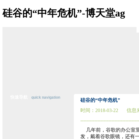
硅谷的“中年危机”-博天堂ag
博天堂ag-博天堂登陆
关于博天堂ag
博天堂登陆的简介
博天堂登陆的文化
经营理念
组织架构
资质荣誉
董事长致辞
主营业务
公司优势
经典案例
在线招聘
联系博天堂登陆
快速导航
quick navigation
硅谷的“中年危机”
时间：
2018-03-22
信息
行
业
-------------------------------------
资
几年前，谷歌的办公室
讯
发，戴着谷歌眼镜，还有一
纵