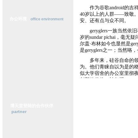
横
作为谷歌android的吉祥
动
40岁以上的人群——致敬
态
办公环境
office environment
安、还有点与众不同。
行
业
geryglers一族当
研
岁的sundar pichai
究
尔盖·布林如今也显然是ger
政
是geryglers之一；当然
策
法
多年来，硅谷自命的领导
规
为。
他们青睐自以为是的格
似大学宿舍的办公室里彻
创新的代价，被忽视。
“年轻人就是更聪明，”2
刚刚崭露头角的社交网络fac
博天堂登陆的合作伙伴
如今，facebook已
partner
不少实在严重的问题，助
先前的理论。33岁的他，
但是，比起十年前的自
并且，他也表现出为公司