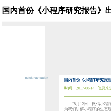
国内首份《小程序研究报告》出
博天堂ag-博天堂登陆
关于博天堂ag
博天堂登陆的简介
博天堂登陆的文化
经营理念
组织架构
资质荣誉
董事长致辞
主营业务
公司优势
经典案例
在线招聘
联系博天堂登陆
快速导航
quick navigation
国内首份《小程序研究报告
时间：
2017-08-14
信息来
行
业
―――――――――――
资
“8
月
12
日，微信小程序
讯
为我们讲解小程序的生态
纵