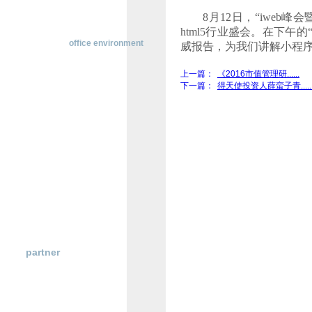
横
8
月
12
日，“
iweb
峰会
动
html5
行业盛会。在下午的
态
办公环境
office environment
威报告，为我们讲解小程
行
业
上一篇：
《2016市值管理研......
研
下一篇：
得天使投资人薛蛮子青.....
究
政
策
法
规
博天堂登陆的合作伙伴
partner