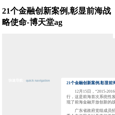
21个金融创新案例,彰显前海战
博天堂ag-博天堂登陆
略使命-博天堂ag
关于博天堂ag
博天堂登陆的简介
博天堂登陆的文化
经营理念
组织架构
资质荣誉
董事长致辞
主营业务
公司优势
经典案例
在线招聘
联系博天堂登陆
快速导航
quick navigation
21个金融创新案例,彰显前
12
月
15
日，“
2015-2016
行
行，这是前海首次系统性发
业
现了前海金融开放创新的
资
讯
广东省政府党组成员
纵