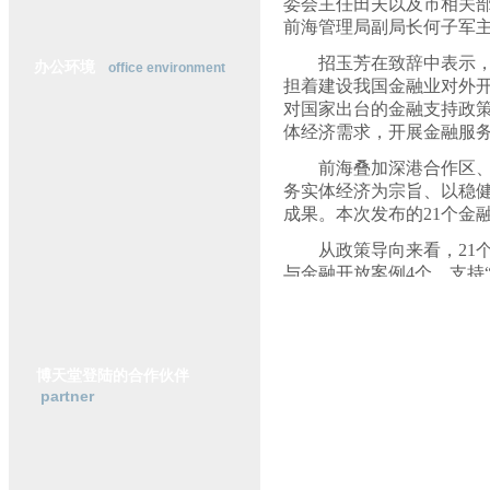
委会主任田夫以及市相关
横
前海管理局副局长何子军
动
态
招玉芳在致辞中表示
办公环境
office environment
行
担着建设我国金融业对外
业
对国家出台的金融支持政
研
体经济需求，开展金融服
究
政
前海叠加深港合作区
策
务实体经济为宗旨、以稳
法
成果。本次发布的
21
个金
规
从政策导向来看，
21
与金融开放案例
4
个，支持
技案例
3
个，绿色金融案例
从行业分布来看，
21
要素交易平台
2
个，其他金
博天堂登陆的合作伙伴
从创新类型来看，
21
partner
术创新
3
个。
上一篇：
“伯乐”可举荐人才
下一篇：
中企投资英国迎来新机.....